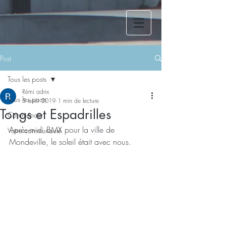
Post
Tous les posts
Rémi adrix
Tous les posts
5 août 2019
1 min de lecture
Tongs et Espadrilles
Commencer
Après-midi BMX pour la ville de 
Votre communauté
Mondeville, le soleil était avec nous.